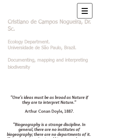
Cristiano de Campos Nogueira, Dr.
Sc.
Ecology Department
.
Universidade de São Paulo, Brazil.
Documenting, mapping and interpreting
biodiversity
"One's ideas must be as broad as Nature if
they are to interpret Nature."
Arthur Conan Doyle, 1887.
"Biogeography is a strange discipline. In
general, there are no institutes of
biogeography; there are no departments of it.